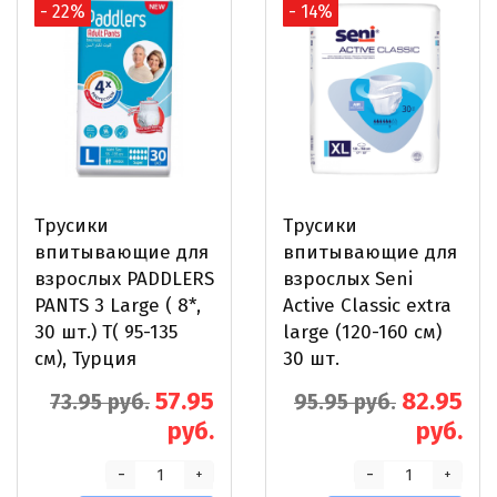
- 22%
- 14%
Трусики
Трусики
впитывающие для
впитывающие для
взрослых PADDLERS
взрослых Seni
PANTS 3 Large ( 8*,
Active Classic extra
30 шт.) Т( 95-135
large (120-160 см)
см), Турция
30 шт.
57.95
82.95
73.95 руб.
95.95 руб.
руб.
руб.
-
-
+
+