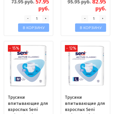
57.95
82.95
73.95 руб.
95.95 руб.
руб.
руб.
-
-
+
+
В КОРЗИНУ
В КОРЗИНУ
- 15%
- 12%
Трусики
Трусики
впитывающие для
впитывающие для
взрослых Seni
взрослых Seni