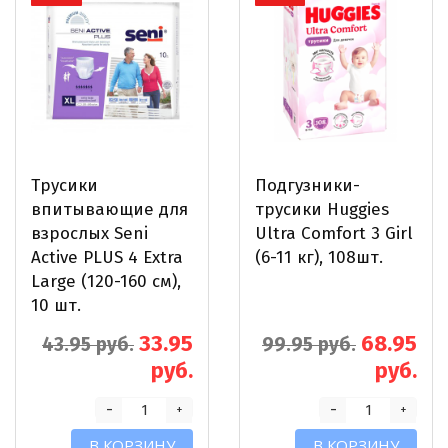
Трусики
Подгузники-
впитывающие для
трусики Huggies
взрослых Seni
Ultra Comfort 3 Girl
Active PLUS 4 Extra
(6-11 кг), 108шт.
Large (120-160 см),
10 шт.
33.95
68.95
43.95 руб.
99.95 руб.
руб.
руб.
-
-
+
+
В КОРЗИНУ
В КОРЗИНУ