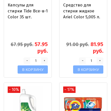
Капсулы для
Средство для
стирки Tide Все-в-1
стирки жидкое
Color 35 шт.
Ariel Color 5,005 л.
57.95
81.95
67.95 руб.
91.00 руб.
руб.
руб.
-
-
+
+
В КОРЗИНУ
В КОРЗИНУ
- 10%
- 17%